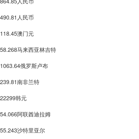
85人民币
1人民币
5澳门元
8马来西亚林吉特
4俄罗斯卢布
1南非兰特
9韩元
6阿联酋迪拉姆
3沙特里亚尔