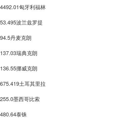
1匈牙利福林
5波兰兹罗提
丹麦克朗
3瑞典克朗
5挪威克朗
9土耳其里拉
墨西哥比索
64泰铢