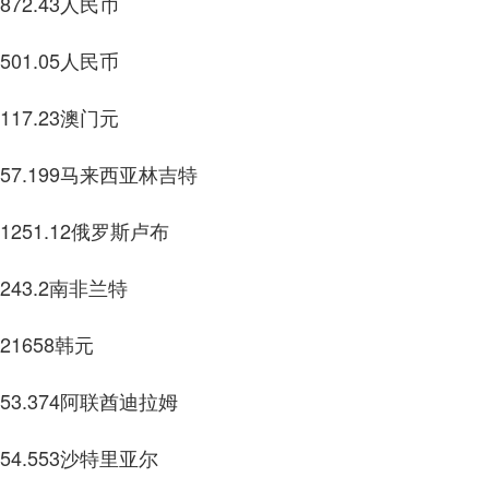
43人民币
5人民币
3澳门元
9马来西亚林吉特
2俄罗斯卢布
2南非兰特
8韩元
4阿联酋迪拉姆
3沙特里亚尔