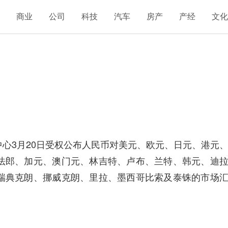
融
商业
公司
科技
汽车
房产
产经
文
）
心3月20日受权公布人民币对美元、欧元、日元、港元
法郎、加元、澳门元、林吉特、卢布、兰特、韩元、迪
瑞典克朗、挪威克朗、里拉、墨西哥比索及泰铢的市场