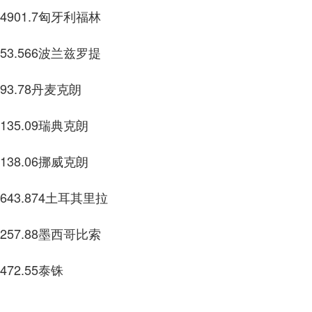
7匈牙利福林
6波兰兹罗提
8丹麦克朗
9瑞典克朗
6挪威克朗
4土耳其里拉
8墨西哥比索
55泰铢